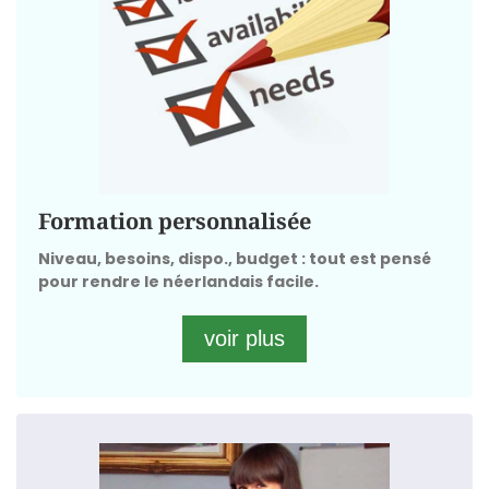
Notre centre de formation à Bruxelles propose des
cours de langue étrangère :
Planifiés selon vos disponibilités.
Adaptés à vos besoins personnels et à votre
budget.
Conformes à votre niveau de départ (même
débutant !).
Qui évoluent en fonction de vos progrès et
Formation personnalisée
intérêts.
Niveau, besoins, dispo., budget : tout est pensé
L’approche personnalisée est notre marque de
pour rendre le néerlandais facile.
fabrique.
voir plus