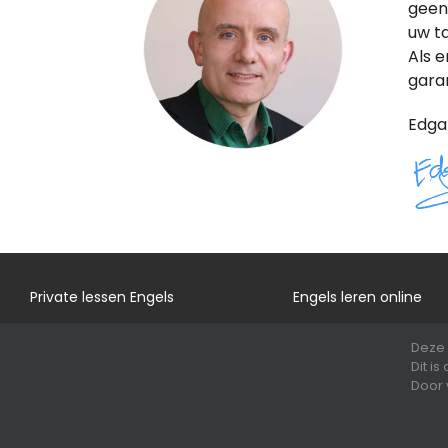
geen 
uw t
Als 
garan
Edga
Private lessen Engels
Engels leren online
Lessen Nederlands
Zakelijk Engels
Deze 
Private lessen Frans
Opleidingspremies
Dit i
Door 
© 