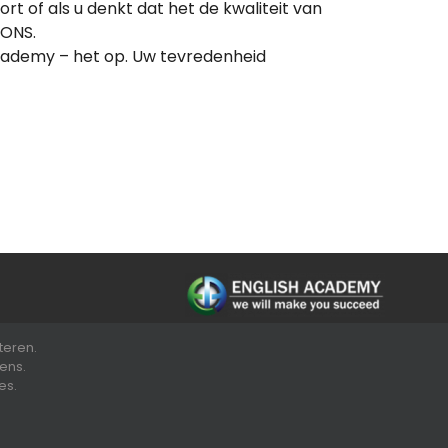
rt of als u denkt dat het de kwaliteit van
 ONS.
 Academy – het op. Uw tevredenheid
teren.
vens.
Sitemap
es.
en.