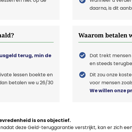
lessen en niet op de
Wanneer u verderg
daarna, is dit aanb
aald?
Waarom betalen wi
susgeld terug, min de
Dat trekt mensen 
en steeds terugbe
rivate lessen boekte en
Dit zou onze koste
, dan betalen we u 26/30
voor mensen zoals 
We willen onze p
evredenheid is ons objectief.
 nadat deze Geld-teruggarantie verstrijkt, kan er zich e