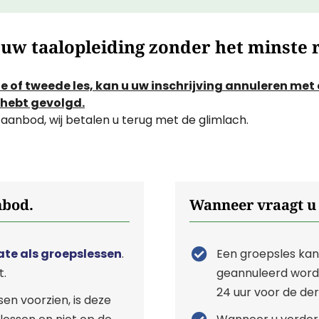
 uw taalopleiding zonder het minste r
ste of tweede les, kan u uw inschrijving annuleren me
t hebt gevolgd.
aanbod, wij betalen u terug met de glimlach.
nbod.
Wanneer vraagt u 
ate als groepslessen
.
Een groepsles ka
t.
geannuleerd worde
24 uur voor de de
en voorzien, is deze