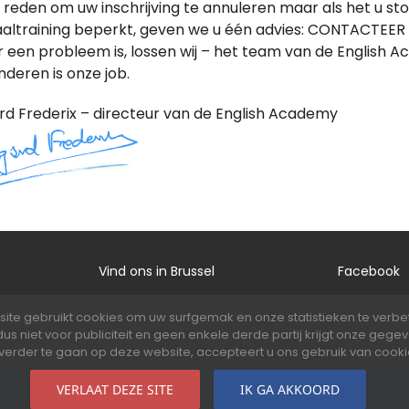
reden om uw inschrijving te annuleren maar als het u stoo
aaltraining beperkt, geven we u één advies: CONTACTEER
er een probleem is, lossen wij – het team van de English
deren is onze job.
rd Frederix – directeur van de English Academy
Vind ons in Brussel
Facebook
Blog
Youtube
site gebruikt cookies om uw surfgemak en onze statistieken te verbe
Werkaanbieding
LinkedIn
s dus niet voor publiciteit en geen enkele derde partij krijgt onze gege
verder te gaan op deze website, accepteert u ons gebruik van cooki
VERLAAT DEZE SITE
IK GA AKKOORD
Copyright 2018-2022 English Academy. Alle rechten voorbehoud