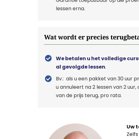
Garantie toepasbaar op die proef
lessen erna.
Wat wordt er precies terugbet
We betalen u het volledige cur
al gevolgde lessen
.
Bv.: als u een pakket van 30 uur p
u annuleert na 2 lessen van 2 uur
van de prijs terug, pro rata.
Uw t
Zelfs