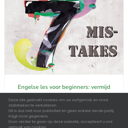
Engelse les voor beginners: vermijd
deze 7 dodelijke fouten!
Deze site gebruikt cookies om uw surfgemak en onze
Een nieuwe taal leren hoeft niet stresserend te zijn:
statistieken te verbeteren.
ontdek de 7 courante fouten die u dient te
Dit is dus niet voor publiciteit en geen enkele derde partij
vermijden en ontwikkel uw taalkundig potentieel
krijgt onze gegevens.
met succes.
Door verder te gaan op deze website, accepteert u ons
gebruik van cookies.